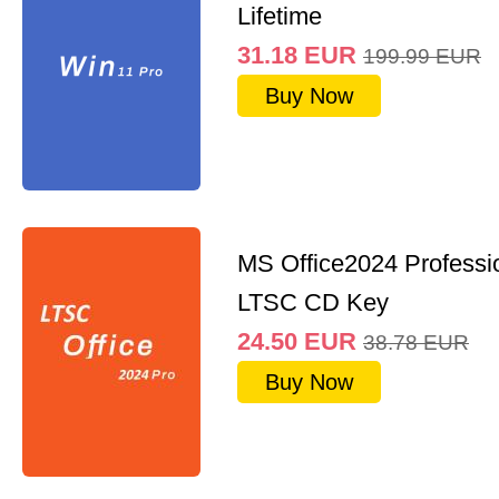
Lifetime
31.18
EUR
199.99
EUR
Buy Now
MS Office2024 Professi
LTSC CD Key
24.50
EUR
38.78
EUR
Buy Now