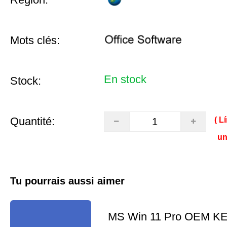
Mots clés:
En stock
Stock:
Quantité:
( L
un
Tu pourrais aussi aimer
MS Win 11 Pro OEM K