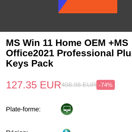
MS Win 11 Home OEM +MS
Office2021 Professional Pl
Keys Pack
127.35
EUR
498.98
EUR
-74%
Plate-forme: